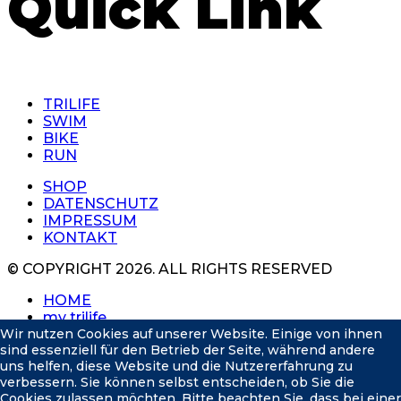
Quick Link
TRILIFE
SWIM
BIKE
RUN
SHOP
DATENSCHUTZ
IMPRESSUM
KONTAKT
© COPYRIGHT 2026. ALL RIGHTS RESERVED
HOME
my trilife
Wir nutzen Cookies auf unserer Website. Einige von ihnen
swim
sind essenziell für den Betrieb der Seite, während andere
bike
uns helfen, diese Website und die Nutzererfahrung zu
run
verbessern. Sie können selbst entscheiden, ob Sie die
shop
Cookies zulassen möchten. Bitte beachten Sie, dass bei einer