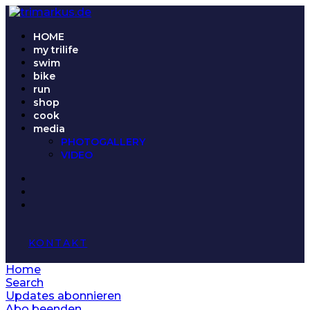
HOME
my trilife
swim
bike
run
shop
cook
media
PHOTOGALLERY
VIDEO
KONTAKT
Home
Search
Updates abonnieren
Abo beenden