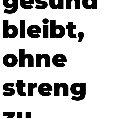
gesund
bleibt,
ohne
streng
zu