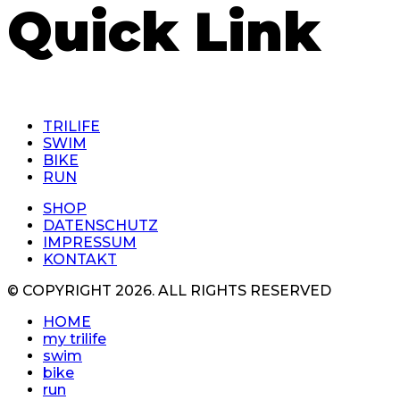
Quick Link
TRILIFE
SWIM
BIKE
RUN
SHOP
DATENSCHUTZ
IMPRESSUM
KONTAKT
© COPYRIGHT 2026. ALL RIGHTS RESERVED
HOME
my trilife
swim
bike
run