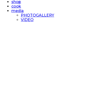
shop
cook
media
PHOTOGALLERY
VIDEO