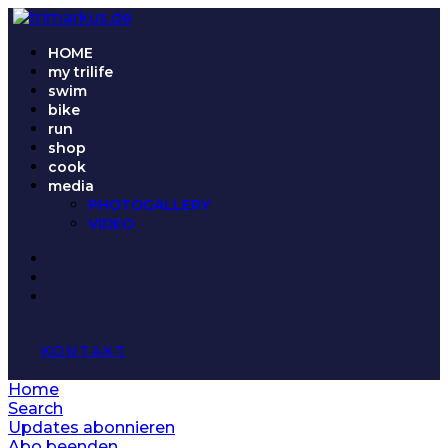
HOME
my trilife
swim
bike
run
shop
cook
media
PHOTOGALLERY
VIDEO
KONTAKT
Home
Search
Updates abonnieren
Abo beenden