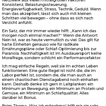
Netzwerk aus vielen mittelgroßen Faktoren:
Konsistenz, Belastungssteuerung,
Energieverfügbarkeit, Stress, Technik, Geduld. Wenn
man das akzeptiert, lässt sich auch mit kleinen
Schritten viel bewegen – ohne dass es sich nach
Verzicht anfühlt.
Ein Satz, der mir immer wieder hilft: „Kann ich das
morgen noch einmal machen?“ Wenn die Antwort
Nein ist, war es heute vermutlich zu viel. Das gilt für
harte Einheiten genauso wie für radikale
Ernährungspläne oder Schlaf-Optimierung bis zur
Paranoia. Nachhaltigkeit ist im Ausdauersport keine
Moralfrage, sondern schlicht ein Performancefaktor.
Ich mag einfache Regeln, weil sie im echten Leben
funktionieren. Eine gute Regel ist nicht die, die im
Labor perfekt ist, sondern die, die man auch an
einem chaotischen Dienstagabend noch einhalten
kann. Deshalb denke ich gern in Leitplanken: ein
Minimum an Bewegung, ein Minimum an Protein und
Gemüse, ein Minimum an Schlafqualität. Alles
darüber ist Bonus.
Beim Thema „Was ich mitnehme“ hilft mir ein sehr