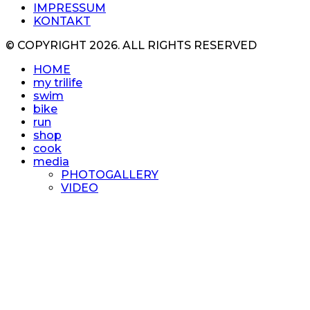
IMPRESSUM
KONTAKT
© COPYRIGHT 2026. ALL RIGHTS RESERVED
HOME
my trilife
swim
bike
run
shop
cook
media
PHOTOGALLERY
VIDEO