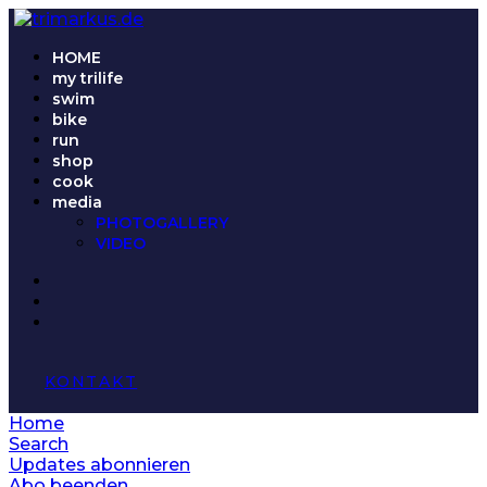
HOME
my trilife
swim
bike
run
shop
cook
media
PHOTOGALLERY
VIDEO
KONTAKT
Home
Search
Updates abonnieren
Abo beenden